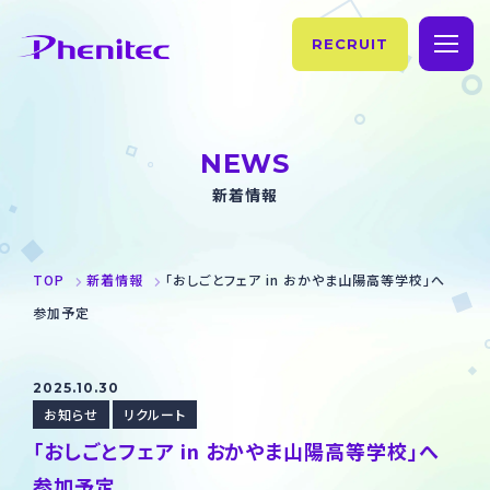
RECRUIT
TOP
NEWS
企業情報
新着情報
理念・ご挨拶
事業紹介
TOP
新着情報
「おしごとフェア in おかやま山陽高等学校」へ
フェニテックの歴史
製品情報
参加予定
会社概要・拠点情報
製造情報
サステナビリティ
2025.10.30
製品情報
お知らせ
お知らせ
リクルート
「おしごとフェア in おかやま山陽高等学校」へ
SiC
お問い合わせ
参加予定