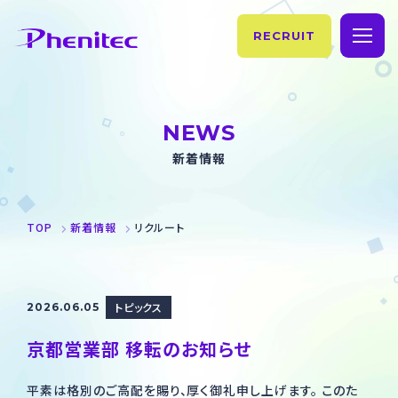
RECRUIT
TOP
NEWS
企業情報
新着情報
理念・ご挨拶
事業紹介
TOP
新着情報
リクルート
フェニテックの歴史
製品情報
会社概要・拠点情報
製造情報
サステナビリティ
トピックス
2026.06.05
製品情報
お知らせ
京都営業部 移転のお知らせ
SiC
お問い合わせ
平素は格別のご高配を賜り、厚く御礼申し上げます。 このた