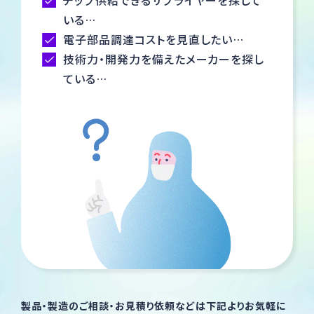
チップ供給できるサプライヤーを探して
いる…
総合お問い合わせ
電子部品調達コストを見直したい…
技術力・開発力を備えたメーカーを探し
採用のお問い合わせ
ている…
製品・製造のお問い合わせ
製品・製造のご相談・お見積り依頼などは下記より
お気軽に