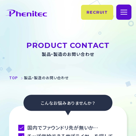
RECRUIT
TOP
PRODUCT CONTACT
企業情報
製品・製造のお問い合わせ
理念・ご挨拶
事業紹介
TOP
製品・製造のお問い合わせ
フェニテックの歴史
製品情報
会社概要・拠点情報
製造情報
サステナビリティ
こんなお悩みありませんか？
製品情報
お知らせ
国内でファウンドリ先が無いか…
SiC
お問い合わせ