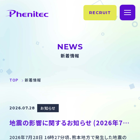
RECRUIT
TOP
NEWS
企業情報
新着情報
理念・ご挨拶
事業紹介
TOP
新着情報
フェニテックの歴史
製品情報
会社概要・拠点情報
製造情報
サステナビリティ
お知らせ
2026.07.28
製品情報
お知らせ
地震の影響に関するお知らせ (2026年7月28日) (2026.07.29 追記あり)
SiC
お問い合わせ
2026年7月28日 16時27分頃、熊本地方で発生した地震の