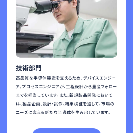
技術部門
製
と戦
高品質な半導体製造を支えるため、デバイスエンジニ
半
提
ア、プロセスエンジニアが、工程設計から量産フォロー
ー
までを担当しています。また、新規製品開発において
製
は、製品企画、設計・試作、結果検証を通して、市場の
ニーズに応える新たな半導体を生み出しています。