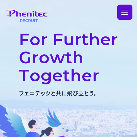
RECRUIT
仕事を知る
F
o
r
F
u
r
t
h
e
r
技術部門
環境を知る
G
r
o
w
t
h
製造部門
会社を知る
T
o
g
e
t
h
e
r
事務部門
拠点を知る
フェニテックと共に⾶び⽴とう。
営業部門
インタビュー
FAQ