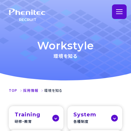
RECRUIT
仕事を知る
Workstyle
技術部門
環境を知る
環境を知る
製造部門
会社を知る
事務部門
拠点を知る
営業部門
TOP
採用情報
環境を知る
インタビュー
FAQ
Training
System
研修・教育
各種制度