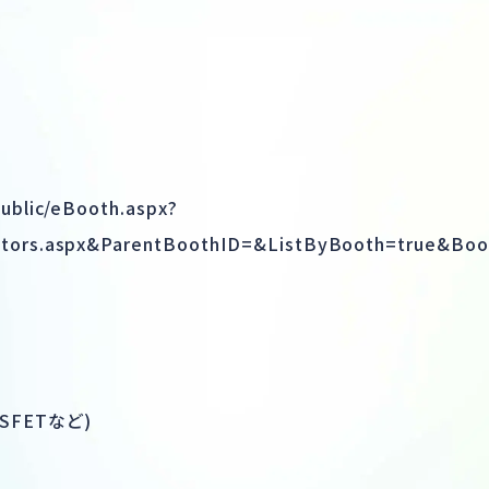
Public/eBooth.aspx?
itors.aspx&ParentBoothID=&ListByBooth=true&Boo
）
OSFETなど)