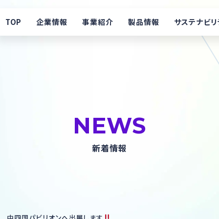
TOP
企業情報
事業紹介
製品情報
サステナビリ
理念・ご挨拶
製造情報
フェニテックの歴史
製品情報
会社概要・拠点情報
SiC
NEWS
新着情報
2025 中四国パビリオンへ出展します