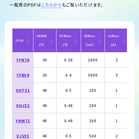
一覧表のPDFは
こちらから
もご覧いただけます。
総合お問い合わせ
採用のお問い合わせ
VRRM
VFMax
IRMax
IoMax
IFS
chip
製品・製造のお問い合わせ
(V)
(V)
(uA)
(A)
(A
YFN70
30
0.38
2000
2
YFB54
30
0.4
3000
3
XHT51
40
0.5
200
1
XHJ52
40
0.48
200
1
YHW71
40
0.48
200
1
XJS53
40
0.5
500
2