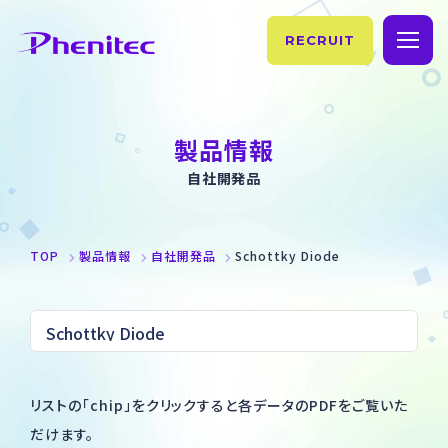
RECRUIT
TOP
製品情報
企業情報
自社開発品
理念・ご挨拶
事業紹介
TOP
製品情報
自社開発品
Schottky Diode
フェニテックの歴史
製品情報
会社概要・拠点情報
製造情報
サステナビリティ
製品情報
お知らせ
リストの「chip」をクリックすると各データのPDFをご覧いた
SiC
だけます。
お問い合わせ