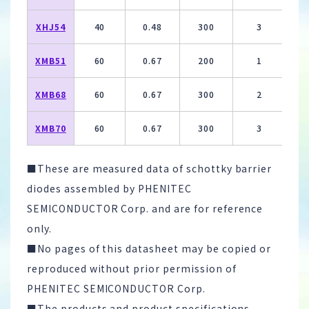
XHJ54
40
0.48
300
3
XMB51
60
0.67
200
1
XMB68
60
0.67
300
2
XMB70
60
0.67
300
3
■These are measured data of schottky barrier
diodes assembled by PHENITEC
SEMICONDUCTOR Corp. and are for reference
only.
■No pages of this datasheet may be copied or
reproduced without prior permission of
PHENITEC SEMICONDUCTOR Corp.
■The products and product specifications