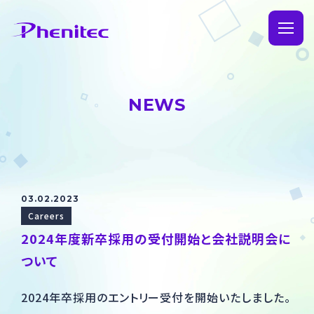
TOP
NEWS
Corporate information
Philosophy & Message from CEO
Our Business
History of Phenitec
Products
03.02.2023
Careers
Company Profile & Locations
Manufacturing
Sustainability
2024年度新卒採用の受付開始と会社説明会に
ついて
Products
News
2024年卒採用のエントリー受付を開始いたしました。
SiC
Contact Us