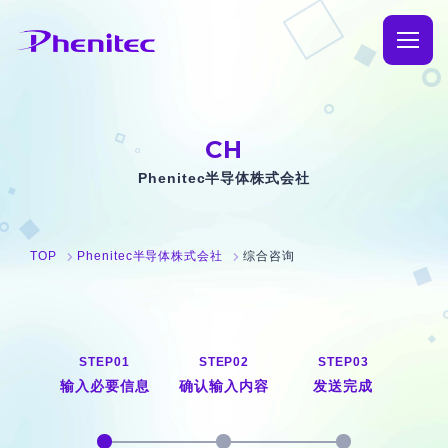
TOP
CH
企业信息
Phenitec半导体株式会社
理念与致辞
业务介绍
TOP
Phenitec半导体株式会社
综合咨询
Phenitec的历史
产品信息
公司概况与网点信息
制造信息
可持续发展
STEP
01
STEP
02
STEP
03
产品信息
通知
输入必要信息
确认输入内容
发送完成
SiC
咨询